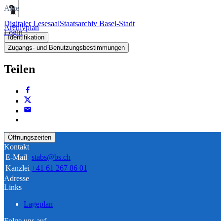
Akte
Digitaler Lesesaal
Staatsarchiv Basel-Stadt
Archivplan
Login
Identifikation
Zugangs- und Benutzungsbestimmungen
Teilen
Öffnungszeiten
Kontakt
E-Mail
stabs@bs.ch
Kanzlei
+41 61 267 86 01
Adresse
Links
Lageplan
Folge uns auf