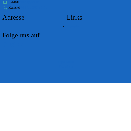
E-Mail
stabs@bs.ch
Kanzlei
+41 61 267 86 01
Adresse
Links
Lageplan
Folge uns auf
Impressum
Disclaimer