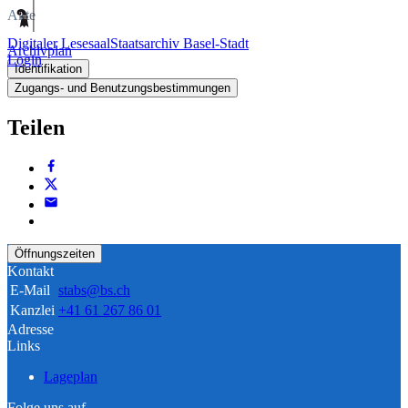
Akte
Digitaler Lesesaal
Staatsarchiv Basel-Stadt
Archivplan
Login
Identifikation
Zugangs- und Benutzungsbestimmungen
Teilen
Öffnungszeiten
Kontakt
E-Mail
stabs@bs.ch
Kanzlei
+41 61 267 86 01
Adresse
Links
Lageplan
Folge uns auf