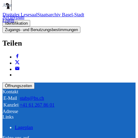
Akte
Digitaler Lesesaal
Staatsarchiv Basel-Stadt
Archivplan
Login
Identifikation
Zugangs- und Benutzungsbestimmungen
Teilen
Öffnungszeiten
Kontakt
E-Mail
stabs@bs.ch
Kanzlei
+41 61 267 86 01
Adresse
Links
Lageplan
Folge uns auf