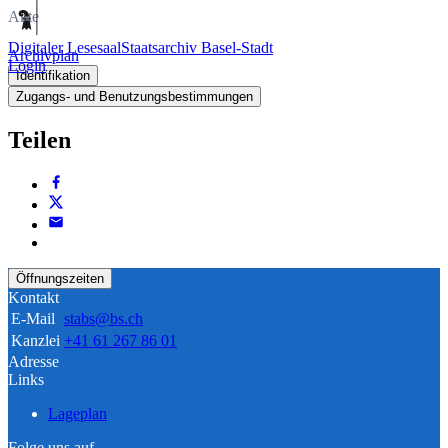
Akte
Digitaler Lesesaal
Staatsarchiv Basel-Stadt
Archivplan
Login
Identifikation
Zugangs- und Benutzungsbestimmungen
Teilen
Öffnungszeiten
Kontakt
E-Mail
stabs@bs.ch
Kanzlei
+41 61 267 86 01
Adresse
Links
Lageplan
Folge uns auf