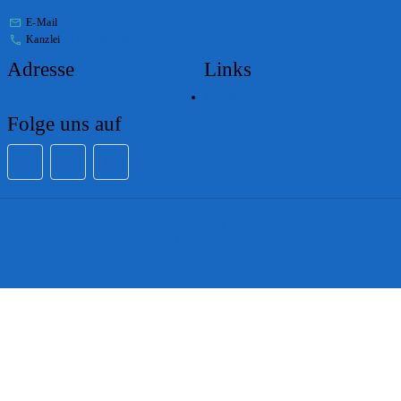
E-Mail
stabs@bs.ch
Kanzlei
+41 61 267 86 01
Adresse
Links
Lageplan
Folge uns auf
Impressum
Disclaimer