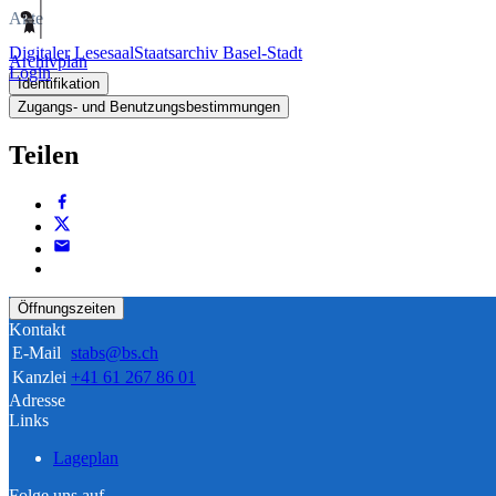
Akte
Digitaler Lesesaal
Staatsarchiv Basel-Stadt
Archivplan
Login
Identifikation
Zugangs- und Benutzungsbestimmungen
Teilen
Öffnungszeiten
Kontakt
E-Mail
stabs@bs.ch
Kanzlei
+41 61 267 86 01
Adresse
Links
Lageplan
Folge uns auf