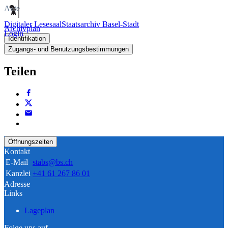
Akte
Digitaler Lesesaal
Staatsarchiv Basel-Stadt
Archivplan
Login
Identifikation
Zugangs- und Benutzungsbestimmungen
Teilen
Öffnungszeiten
Kontakt
E-Mail
stabs@bs.ch
Kanzlei
+41 61 267 86 01
Adresse
Links
Lageplan
Folge uns auf