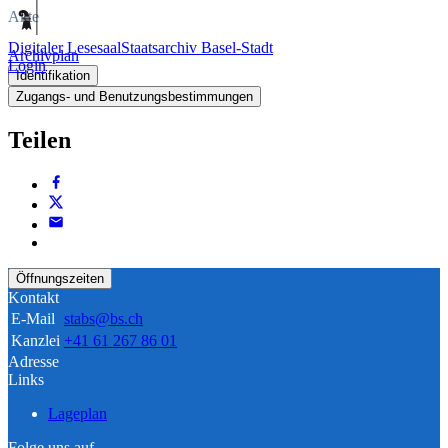
Akte
Digitaler Lesesaal
Staatsarchiv Basel-Stadt
Archivplan
Login
Identifikation
Zugangs- und Benutzungsbestimmungen
Teilen
Öffnungszeiten
Kontakt
E-Mail
stabs@bs.ch
Kanzlei
+41 61 267 86 01
Adresse
Links
Lageplan
Folge uns auf