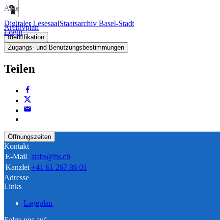
Akte
Digitaler Lesesaal
Staatsarchiv Basel-Stadt
Archivplan
Login
Identifikation
Zugangs- und Benutzungsbestimmungen
Teilen
Öffnungszeiten
Kontakt
E-Mail
stabs@bs.ch
Kanzlei
+41 61 267 86 01
Adresse
Links
Lageplan
Folge uns auf