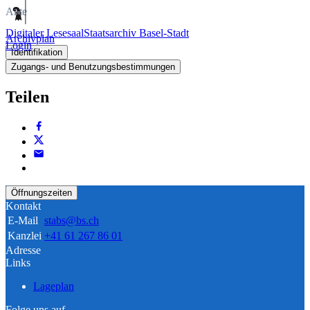
Akte
Digitaler Lesesaal
Staatsarchiv Basel-Stadt
Archivplan
Login
Identifikation
Zugangs- und Benutzungsbestimmungen
Teilen
Öffnungszeiten
Kontakt
E-Mail
stabs@bs.ch
Kanzlei
+41 61 267 86 01
Adresse
Links
Lageplan
Folge uns auf