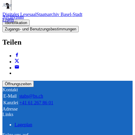
Akte
Digitaler Lesesaal
Staatsarchiv Basel-Stadt
Archivplan
Login
Identifikation
Zugangs- und Benutzungsbestimmungen
Teilen
Öffnungszeiten
Kontakt
E-Mail
stabs@bs.ch
Kanzlei
+41 61 267 86 01
Adresse
Links
Lageplan
Folge uns auf