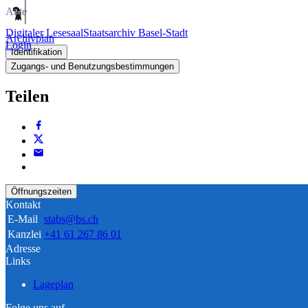
Akte
Digitaler Lesesaal
Staatsarchiv Basel-Stadt
Archivplan
Login
Identifikation
Zugangs- und Benutzungsbestimmungen
Teilen
Öffnungszeiten
Kontakt
E-Mail
stabs@bs.ch
Kanzlei
+41 61 267 86 01
Adresse
Links
Lageplan
Folge uns auf