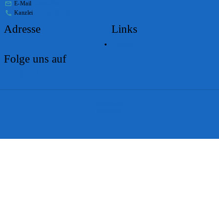
E-Mail
stabs@bs.ch
Kanzlei
+41 61 267 86 01
Adresse
Links
Lageplan
Folge uns auf
Impressum
Disclaimer