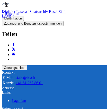
Akte
Digitaler Lesesaal
Staatsarchiv Basel-Stadt
Archivplan
Login
Identifikation
Zugangs- und Benutzungsbestimmungen
Teilen
Öffnungszeiten
Kontakt
E-Mail
stabs@bs.ch
Kanzlei
+41 61 267 86 01
Adresse
Links
Lageplan
Folge uns auf