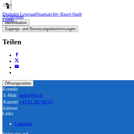
Akte
Digitaler Lesesaal
Staatsarchiv Basel-Stadt
Archivplan
Login
Identifikation
Zugangs- und Benutzungsbestimmungen
Teilen
Öffnungszeiten
Kontakt
E-Mail
stabs@bs.ch
Kanzlei
+41 61 267 86 01
Adresse
Links
Lageplan
Folge uns auf