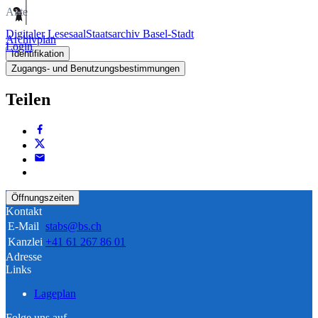
Akte
Digitaler Lesesaal
Staatsarchiv Basel-Stadt
Archivplan
Login
Identifikation
Zugangs- und Benutzungsbestimmungen
Teilen
Öffnungszeiten
Kontakt
E-Mail
stabs@bs.ch
Kanzlei
+41 61 267 86 01
Adresse
Links
Lageplan
Folge uns auf