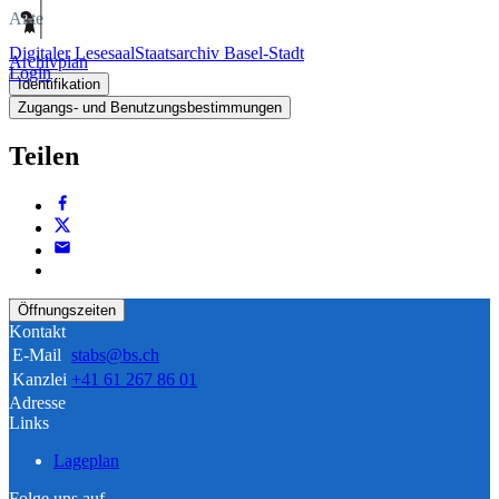
Akte
Digitaler Lesesaal
Staatsarchiv Basel-Stadt
Archivplan
Login
Identifikation
Zugangs- und Benutzungsbestimmungen
Teilen
Öffnungszeiten
Kontakt
E-Mail
stabs@bs.ch
Kanzlei
+41 61 267 86 01
Adresse
Links
Lageplan
Folge uns auf