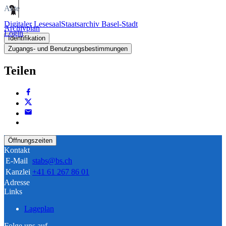
Akte
Digitaler Lesesaal
Staatsarchiv Basel-Stadt
Archivplan
Login
Identifikation
Zugangs- und Benutzungsbestimmungen
Teilen
Öffnungszeiten
Kontakt
E-Mail
stabs@bs.ch
Kanzlei
+41 61 267 86 01
Adresse
Links
Lageplan
Folge uns auf