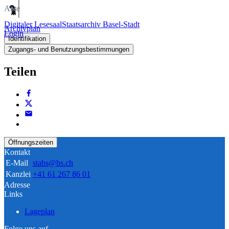
Akte
Digitaler Lesesaal
Staatsarchiv Basel-Stadt
Archivplan
Login
Identifikation
Zugangs- und Benutzungsbestimmungen
Teilen
Öffnungszeiten
Kontakt
E-Mail
stabs@bs.ch
Kanzlei
+41 61 267 86 01
Adresse
Links
Lageplan
Folge uns auf