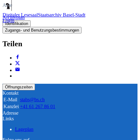
Akte
Digitaler Lesesaal
Staatsarchiv Basel-Stadt
Archivplan
Login
Identifikation
Zugangs- und Benutzungsbestimmungen
Teilen
Öffnungszeiten
Kontakt
E-Mail
stabs@bs.ch
Kanzlei
+41 61 267 86 01
Adresse
Links
Lageplan
Folge uns auf