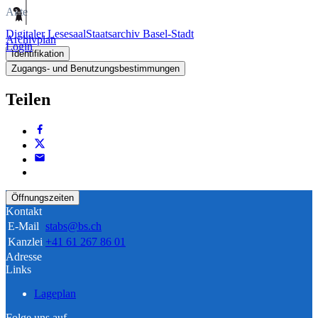
Akte
Digitaler Lesesaal
Staatsarchiv Basel-Stadt
Archivplan
Login
Identifikation
Zugangs- und Benutzungsbestimmungen
Teilen
Öffnungszeiten
Kontakt
E-Mail
stabs@bs.ch
Kanzlei
+41 61 267 86 01
Adresse
Links
Lageplan
Folge uns auf