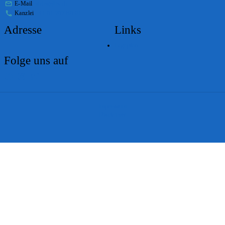
E-Mail
stabs@bs.ch
Kanzlei
+41 61 267 86 01
Adresse
Links
Lageplan
Folge uns auf
Impressum
Disclaimer