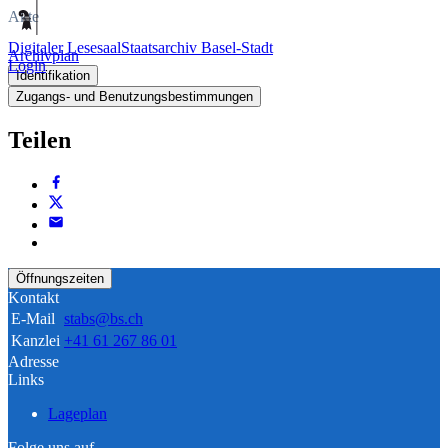
Akte
Digitaler Lesesaal
Staatsarchiv Basel-Stadt
Archivplan
Login
Identifikation
Zugangs- und Benutzungsbestimmungen
Teilen
Öffnungszeiten
Kontakt
E-Mail
stabs@bs.ch
Kanzlei
+41 61 267 86 01
Adresse
Links
Lageplan
Folge uns auf