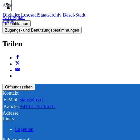
Akte
Digitaler Lesesaal
Staatsarchiv Basel-Stadt
Archivplan
Login
Identifikation
Zugangs- und Benutzungsbestimmungen
Teilen
Öffnungszeiten
Kontakt
E-Mail
stabs@bs.ch
Kanzlei
+41 61 267 86 01
Adresse
Links
Lageplan
Folge uns auf