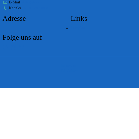
E-Mail
stabs@bs.ch
Kanzlei
+41 61 267 86 01
Adresse
Links
Lageplan
Folge uns auf
Impressum
Disclaimer