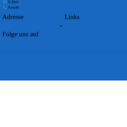
E-Mail
stabs@bs.ch
Kanzlei
+41 61 267 86 01
Adresse
Links
Lageplan
Folge uns auf
Impressum
Disclaimer