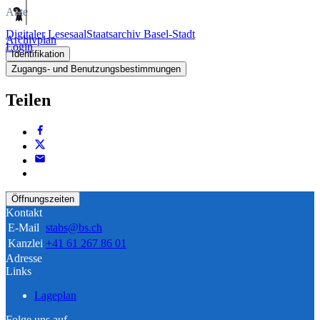
Akte
Digitaler Lesesaal
Staatsarchiv Basel-Stadt
Archivplan
Login
Identifikation
Zugangs- und Benutzungsbestimmungen
Teilen
Öffnungszeiten
Kontakt
E-Mail
stabs@bs.ch
Kanzlei
+41 61 267 86 01
Adresse
Links
Lageplan
Folge uns auf