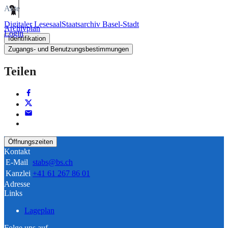
Akte
Digitaler Lesesaal
Staatsarchiv Basel-Stadt
Archivplan
Login
Identifikation
Zugangs- und Benutzungsbestimmungen
Teilen
Öffnungszeiten
Kontakt
E-Mail
stabs@bs.ch
Kanzlei
+41 61 267 86 01
Adresse
Links
Lageplan
Folge uns auf