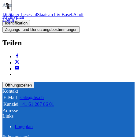
Akte
Digitaler Lesesaal
Staatsarchiv Basel-Stadt
Archivplan
Login
Identifikation
Zugangs- und Benutzungsbestimmungen
Teilen
Öffnungszeiten
Kontakt
E-Mail
stabs@bs.ch
Kanzlei
+41 61 267 86 01
Adresse
Links
Lageplan
Folge uns auf