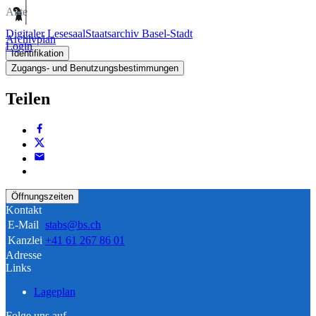
Akte
Digitaler Lesesaal
Staatsarchiv Basel-Stadt
Archivplan
Login
Identifikation
Zugangs- und Benutzungsbestimmungen
Teilen
Öffnungszeiten
Kontakt
E-Mail
stabs@bs.ch
Kanzlei
+41 61 267 86 01
Adresse
Links
Lageplan
Folge uns auf