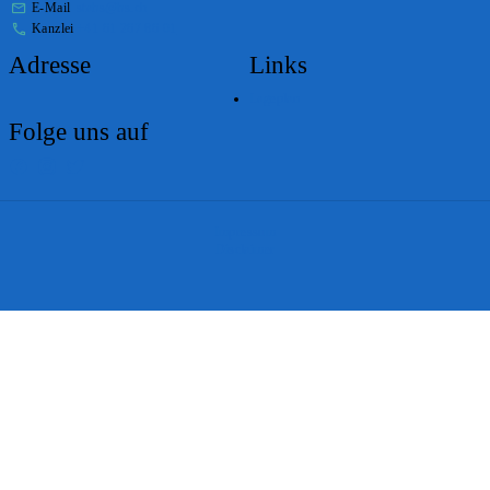
E-Mail
stabs@bs.ch
Kanzlei
+41 61 267 86 01
Adresse
Links
Lageplan
Folge uns auf
Impressum
Disclaimer