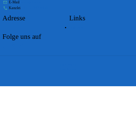
E-Mail
stabs@bs.ch
Kanzlei
+41 61 267 86 01
Adresse
Links
Lageplan
Folge uns auf
Impressum
Disclaimer