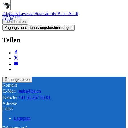
Akte
Digitaler Lesesaal
Staatsarchiv Basel-Stadt
Archivplan
Login
Identifikation
Zugangs- und Benutzungsbestimmungen
Teilen
Öffnungszeiten
Kontakt
E-Mail
stabs@bs.ch
Kanzlei
+41 61 267 86 01
Adresse
Links
Lageplan
Folge uns auf