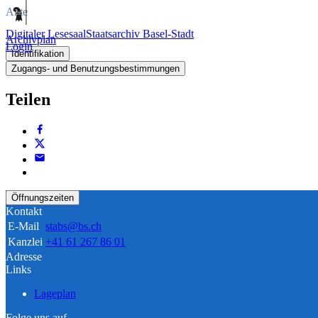
Akte
Digitaler Lesesaal
Staatsarchiv Basel-Stadt
Archivplan
Login
Identifikation
Zugangs- und Benutzungsbestimmungen
Teilen
Öffnungszeiten
Kontakt
E-Mail
stabs@bs.ch
Kanzlei
+41 61 267 86 01
Adresse
Links
Lageplan
Folge uns auf