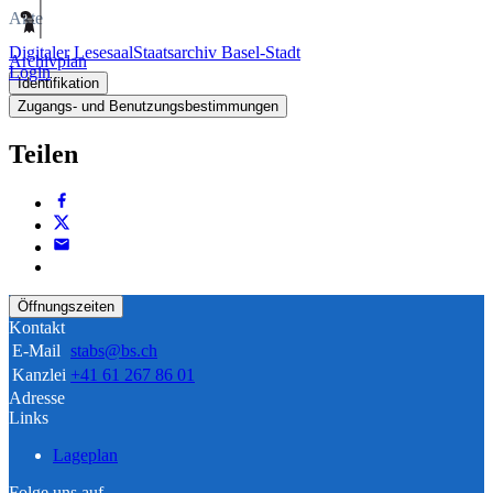
Akte
Digitaler Lesesaal
Staatsarchiv Basel-Stadt
Archivplan
Login
Identifikation
Zugangs- und Benutzungsbestimmungen
Teilen
Öffnungszeiten
Kontakt
E-Mail
stabs@bs.ch
Kanzlei
+41 61 267 86 01
Adresse
Links
Lageplan
Folge uns auf