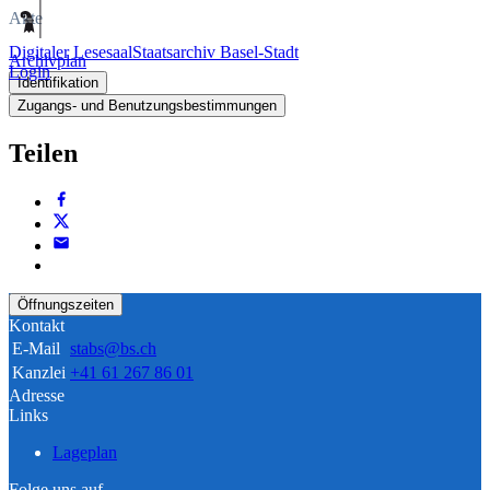
Akte
Digitaler Lesesaal
Staatsarchiv Basel-Stadt
Archivplan
Login
Identifikation
Zugangs- und Benutzungsbestimmungen
Teilen
Öffnungszeiten
Kontakt
E-Mail
stabs@bs.ch
Kanzlei
+41 61 267 86 01
Adresse
Links
Lageplan
Folge uns auf