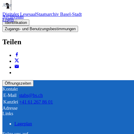
Akte
Digitaler Lesesaal
Staatsarchiv Basel-Stadt
Archivplan
Login
Identifikation
Zugangs- und Benutzungsbestimmungen
Teilen
Öffnungszeiten
Kontakt
E-Mail
stabs@bs.ch
Kanzlei
+41 61 267 86 01
Adresse
Links
Lageplan
Folge uns auf