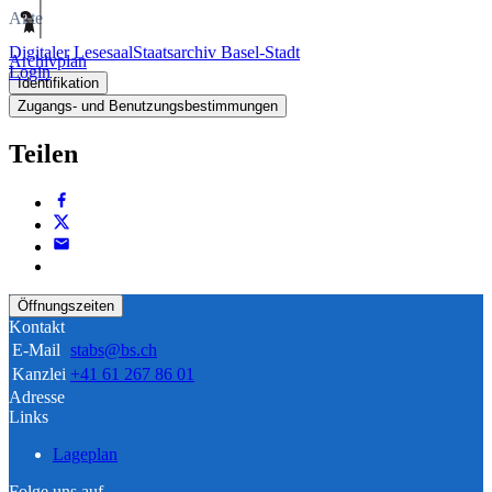
Akte
Digitaler Lesesaal
Staatsarchiv Basel-Stadt
Archivplan
Login
Identifikation
Zugangs- und Benutzungsbestimmungen
Teilen
Öffnungszeiten
Kontakt
E-Mail
stabs@bs.ch
Kanzlei
+41 61 267 86 01
Adresse
Links
Lageplan
Folge uns auf