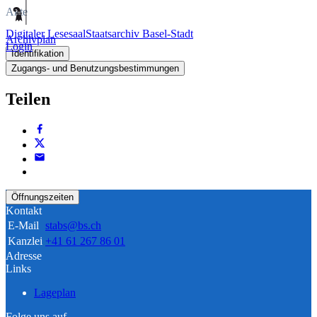
Akte
Digitaler Lesesaal
Staatsarchiv Basel-Stadt
Archivplan
Login
Identifikation
Zugangs- und Benutzungsbestimmungen
Teilen
Öffnungszeiten
Kontakt
E-Mail
stabs@bs.ch
Kanzlei
+41 61 267 86 01
Adresse
Links
Lageplan
Folge uns auf