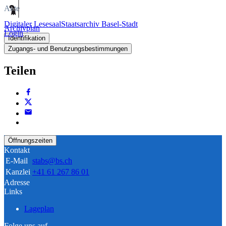
Akte
Digitaler Lesesaal
Staatsarchiv Basel-Stadt
Archivplan
Login
Identifikation
Zugangs- und Benutzungsbestimmungen
Teilen
Öffnungszeiten
Kontakt
E-Mail
stabs@bs.ch
Kanzlei
+41 61 267 86 01
Adresse
Links
Lageplan
Folge uns auf