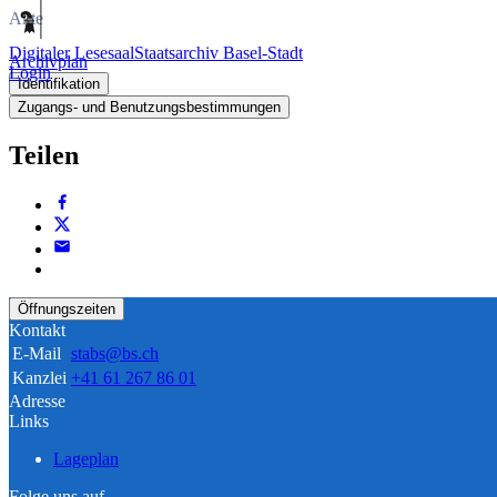
Akte
Digitaler Lesesaal
Staatsarchiv Basel-Stadt
Archivplan
Login
Identifikation
Zugangs- und Benutzungsbestimmungen
Teilen
Öffnungszeiten
Kontakt
E-Mail
stabs@bs.ch
Kanzlei
+41 61 267 86 01
Adresse
Links
Lageplan
Folge uns auf