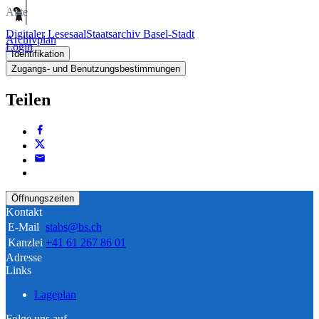
Akte
Digitaler Lesesaal
Staatsarchiv Basel-Stadt
Archivplan
Login
Identifikation
Zugangs- und Benutzungsbestimmungen
Teilen
Öffnungszeiten
Kontakt
E-Mail
stabs@bs.ch
Kanzlei
+41 61 267 86 01
Adresse
Links
Lageplan
Folge uns auf