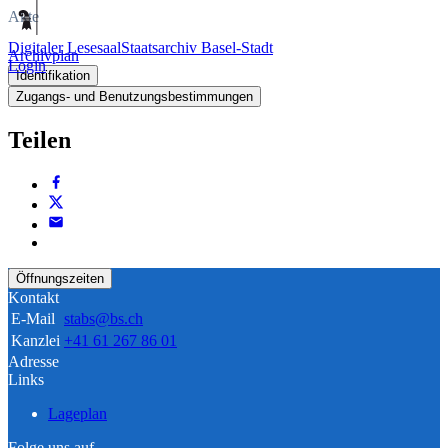
Akte
Digitaler Lesesaal
Staatsarchiv Basel-Stadt
Archivplan
Login
Identifikation
Zugangs- und Benutzungsbestimmungen
Teilen
Öffnungszeiten
Kontakt
E-Mail
stabs@bs.ch
Kanzlei
+41 61 267 86 01
Adresse
Links
Lageplan
Folge uns auf