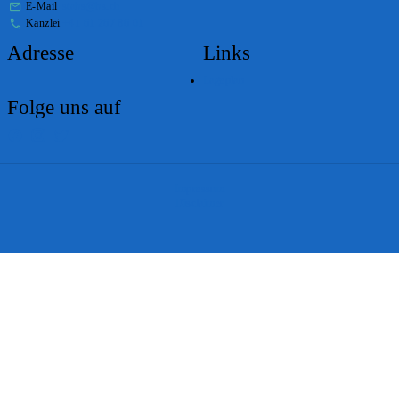
E-Mail
stabs@bs.ch
Kanzlei
+41 61 267 86 01
Adresse
Links
Lageplan
Folge uns auf
Impressum
Disclaimer