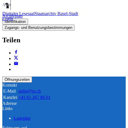
Akte
Digitaler Lesesaal
Staatsarchiv Basel-Stadt
Archivplan
Login
Identifikation
Zugangs- und Benutzungsbestimmungen
Teilen
Öffnungszeiten
Kontakt
E-Mail
stabs@bs.ch
Kanzlei
+41 61 267 86 01
Adresse
Links
Lageplan
Folge uns auf