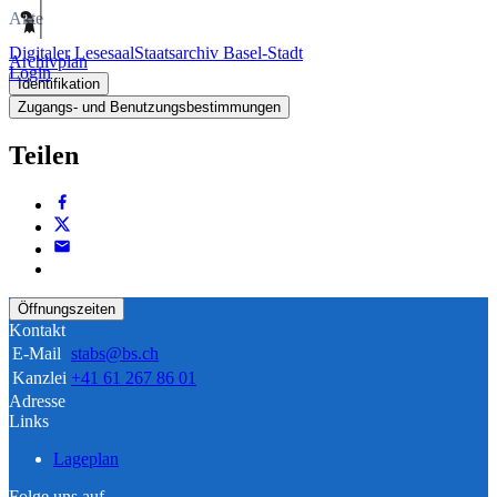
Akte
Digitaler Lesesaal
Staatsarchiv Basel-Stadt
Archivplan
Login
Identifikation
Zugangs- und Benutzungsbestimmungen
Teilen
Öffnungszeiten
Kontakt
E-Mail
stabs@bs.ch
Kanzlei
+41 61 267 86 01
Adresse
Links
Lageplan
Folge uns auf