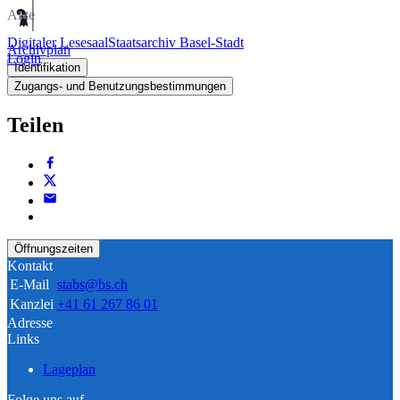
Akte
Digitaler Lesesaal
Staatsarchiv Basel-Stadt
Archivplan
Login
Identifikation
Zugangs- und Benutzungsbestimmungen
Teilen
Öffnungszeiten
Kontakt
E-Mail
stabs@bs.ch
Kanzlei
+41 61 267 86 01
Adresse
Links
Lageplan
Folge uns auf