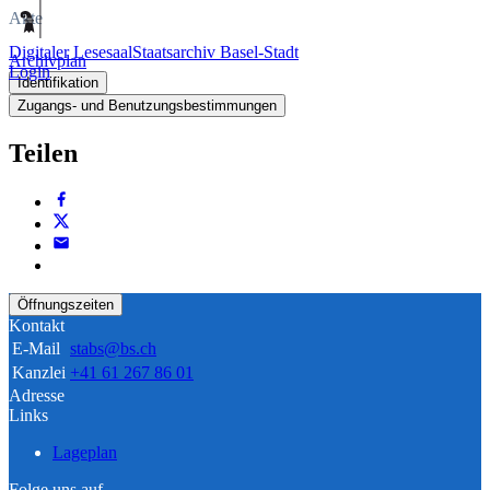
Akte
Digitaler Lesesaal
Staatsarchiv Basel-Stadt
Archivplan
Login
Identifikation
Zugangs- und Benutzungsbestimmungen
Teilen
Öffnungszeiten
Kontakt
E-Mail
stabs@bs.ch
Kanzlei
+41 61 267 86 01
Adresse
Links
Lageplan
Folge uns auf