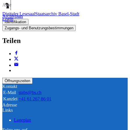
Akte
Digitaler Lesesaal
Staatsarchiv Basel-Stadt
Archivplan
Login
Identifikation
Zugangs- und Benutzungsbestimmungen
Teilen
Öffnungszeiten
Kontakt
E-Mail
stabs@bs.ch
Kanzlei
+41 61 267 86 01
Adresse
Links
Lageplan
Folge uns auf